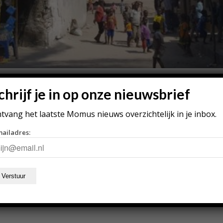
BIQUE
chrijf je in op onze nieuwsbrief
ootste gasvoorraden ter wereld ontdekt. Internationale g
tvang het laatste Momus nieuws overzichtelijk in je inbox.
n Mozambique veel geld verdienen aan het gas, maar de prak
mailadres: