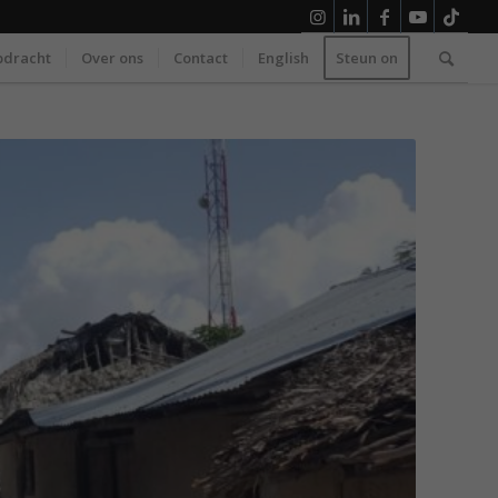
pdracht
Over ons
Contact
English
Steun on