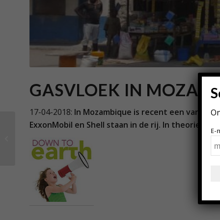
GASVLOEK IN MOZAM
S
17-04-2018:
In Mozambique is recent een van de gr
On
ExxonMobil en Shell staan in de rij. In theorie ka
Europa investeert in
E-
LNG vanwege
energiezekerheid,
maar ten koste van
het k...