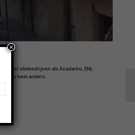
×
as- en oliebedrijven als Anadarko, ENI,
tijk is heel anders.